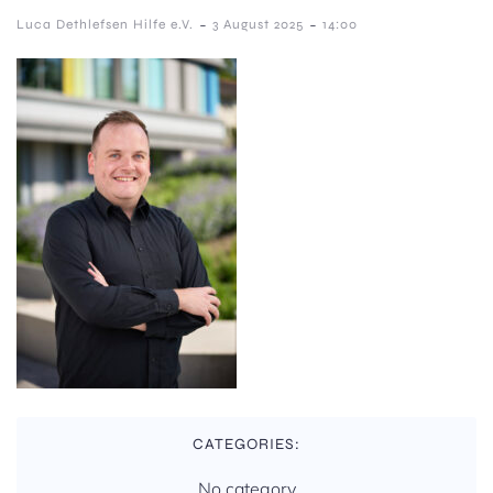
-
-
Luca Dethlefsen Hilfe e.V.
3 August 2025
14:00
CATEGORIES:
No category