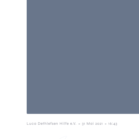
-
-
Luca Dethlefsen Hilfe e.V.
31 Mai 2021
16:43