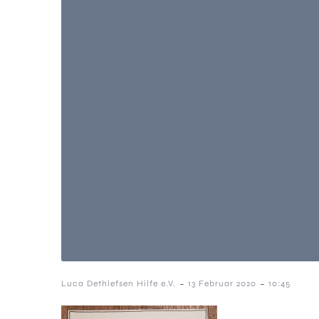
-
-
Luca Dethlefsen Hilfe e.V.
13 Februar 2020
10:45