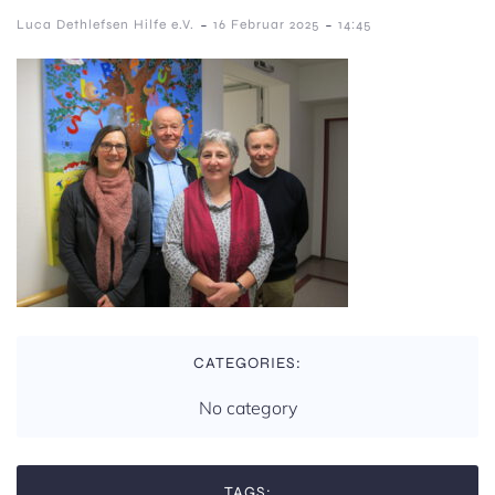
-
-
Luca Dethlefsen Hilfe e.V.
16 Februar 2025
14:45
CATEGORIES:
No category
TAGS: